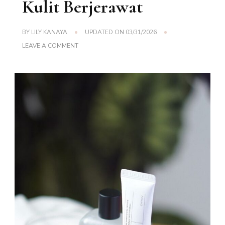
Kulit Berjerawat
BY
LILY KANAYA
UPDATED ON
03/31/2026
ON
LEAVE A COMMENT
CHIYOU
KOREAN
SKINCARE
SERIES
–
SKINCARE
DENGAN
FUNGSI
MERAWAT
SKIN
BARRIER
&
KULIT
BERJERAWAT