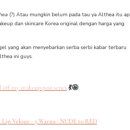
thea
(?) Atau mungkin belum pada tau ya Althea itu ap
makeup dan skincare Korea original dengan harga yang
gel yang akan menyebarkan serba serbi kabar terbaru
thea ini guys.
ll off my makeup post series
💃🤩
 Lip Velour - 3 Warna : NUDE to RED