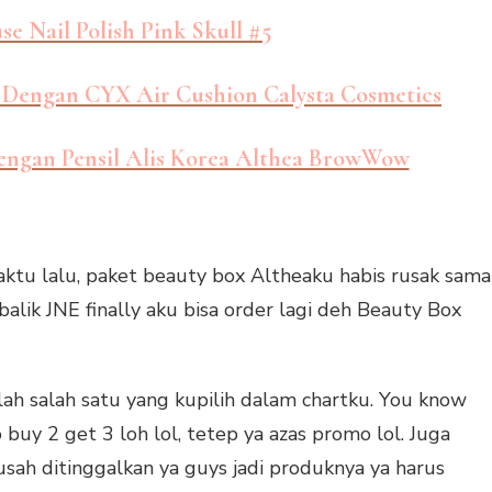
e Nail Polish Pink Skull #5
 Dengan CYX Air Cushion Calysta Cosmetics
dengan Pensil Alis Korea Althea BrowWow
waktu lalu, paket beauty box Altheaku habis rusak sama
balik JNE finally aku bisa order lagi deh Beauty Box
h salah satu yang kupilih dalam chartku. You know
uy 2 get 3 loh lol, tetep ya azas promo lol. Juga
susah ditinggalkan ya guys jadi produknya ya harus