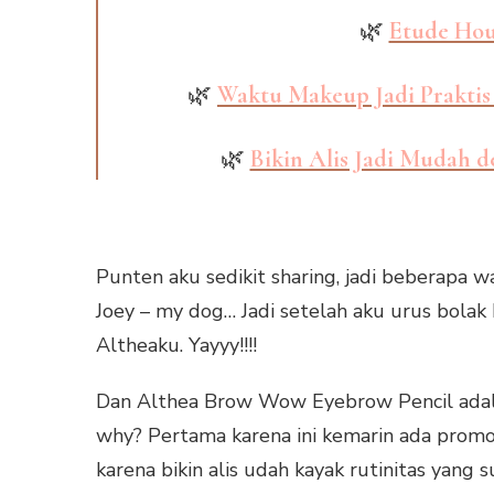
🌿
Etude Hous
🌿
Waktu Makeup Jadi Praktis
🌿
Bikin Alis Jadi Mudah 
Punten aku sedikit sharing, jadi beberapa 
Joey – my dog… Jadi setelah aku urus bolak 
Altheaku. Yayyy!!!!
Dan Althea Brow Wow Eyebrow Pencil adala
why? Pertama karena ini kemarin ada promo b
karena bikin alis udah kayak rutinitas yang 