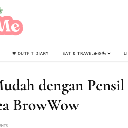
A Beauty Escape Playground
Glowlicious.Me
🖤 OUTFIT DIARY
EAT & TRAVEL☕🥘🏝️
L
 Mudah dengan Pensil
hea BrowWow
ON
ENTS