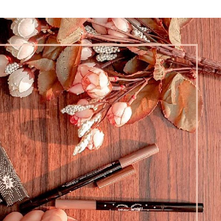
BIKIN
ALIS
JADI
MUDAH
DENGAN
PENSIL
ALIS
KOREA
ALTHEA
BROWWOW