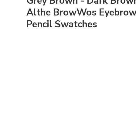
Grey Brown - Dark Brow
Althe BrowWos Eyebro
Pencil Swatches