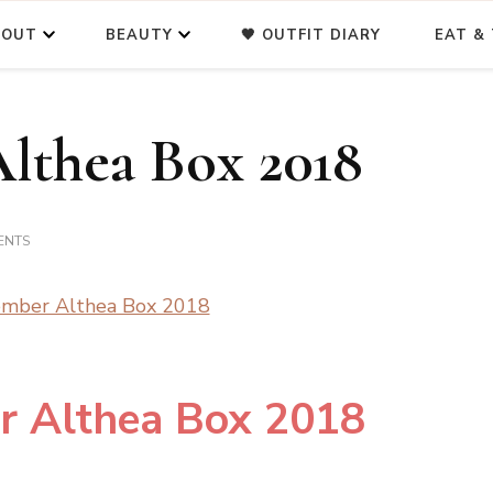
BOUT
BEAUTY
🖤 OUTFIT DIARY
EAT & 
lthea Box 2018
ON
ENTS
2ND
DECEMBER
ALTHEA
BOX
2018
r Althea Box 2018