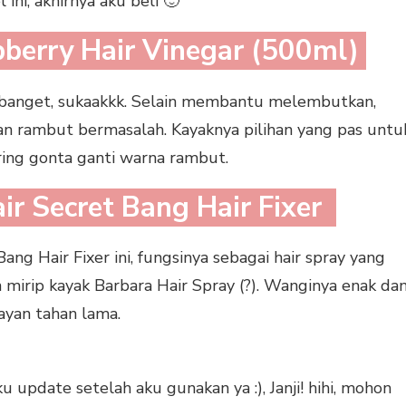
 ini, akhirnya aku beli 🙂
pberry Hair Vinegar (500ml)
 banget, sukaakkk. Selain membantu melembutkan,
 rambut bermasalah. Kayaknya pilihan yang pas untu
ing gonta ganti warna rambut.
ir Secret Bang Hair Fixer
ng Hair Fixer ini, fungsinya sebagai hair spray yang
irip kayak Barbara Hair Spray (?). Wanginya enak da
yan tahan lama.
 update setelah aku gunakan ya :), Janji! hihi, mohon