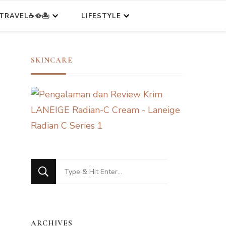
TRAVEL☕🥘🏝️
LIFESTYLE
SKINCARE
Looking
for
Something?
ARCHIVES