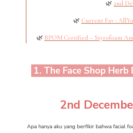
🌿
2nd De
🌿
Current Fav : AllY
🌿
BPOM Certified – Styrofoam Am
1. The Face Shop Herb
2nd Decembe
Apa hanya aku yang berfikir bahwa facial f