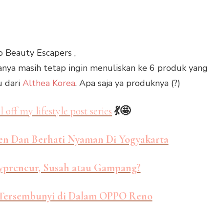
o Beauty Escapers ,
anya masih tetap ingin menuliskan ke 6 produk yang
u dari
Althea Korea
. Apa saja ya produknya (?)
ll off my lifestyle post series
💃🤩
en Dan Berhati Nyaman Di Yogyakarta
ypreneur, Susah atau Gampang?
 Tersembunyi di Dalam OPPO Reno