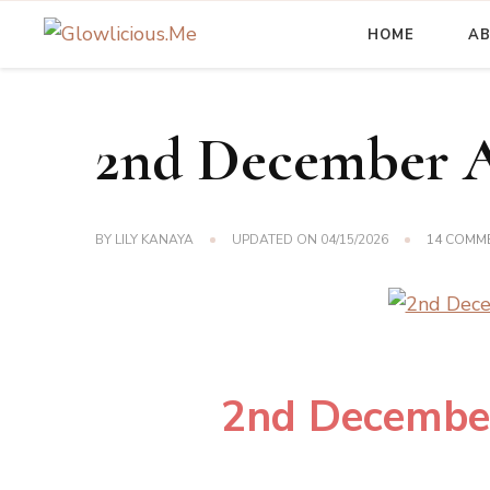
HOME
A
A Beauty Escape Playground
Glowlicious.Me
2nd December A
BY
LILY KANAYA
UPDATED ON
04/15/2026
14 COMM
2nd Decembe