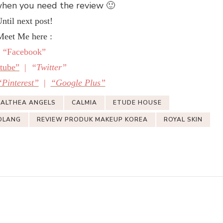
when you need the review 🙂
ntil next post!
Meet Me here :
“Facebook”
tube”
|
“Twitter”
“Pinterest”
|
“Google Plus”
ALTHEA ANGELS
CALMIA
ETUDE HOUSE
OLANG
REVIEW PRODUK MAKEUP KOREA
ROYAL SKIN