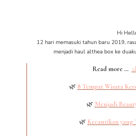
Hi Hell
12 hari memasuki tahun baru 2019, ras
menjadi haul althea box ke duak
Read more …
a
🌿
8 Tempat Wisata Ker
🌿
Menjadi Beaut
🌿
Kecantikan yang