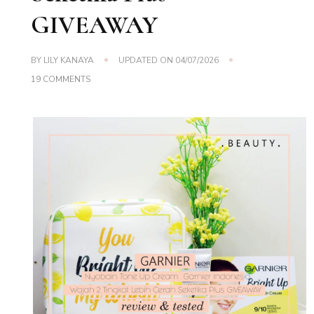
GIVEAWAY
BY
LILY KANAYA
UPDATED ON
04/07/2026
ON
19 COMMENTS
NYOBAIN
TONE
UP
CREAM
GARNIER
INDONESIA,
WAJAH
2
TINGKAT
LEBIH
CERAH
SEKETIKA
PLUS
GIVEAWAY