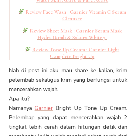
Water Skin Active & Pure Active
Review Face Wash : Garnier Vitamin C Serum
Cleanser
Review Sheet Mask : Garnier Serum Mask
Hydra Bomb & Sakura White 7
Review Tone Up Cream : Garnier Light
Complete Bright Up
Nah di post ini aku mau share ke kalian, krim
pelembab sekaligus krim yang berfungsi untuk
mencerahkan wajah.
Apa itu?
Namanya
Garnier
Bright Up Tone Up Cream.
Pelembap yang dapat mencerahkan wajah 2
tingkat lebih cerah dalam hitungan detik dan