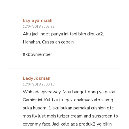
Esy Syamsiah
12/04/2018 at 02:23
Aku jadi inget punya ini tapi blm dibuka2.
Hahahah. Cusss ah cobain
#kbbvmember
Lady Josman
12/04/2018 at 00:18
Wah ada giveaway. Mau banget dong ya pakai
Garnier ini. Kulitku itu gak enaknya kalo siamg
suka kusem. 1 aku bukan pamakai cushion etc,
mostly just moisturizer cream and sunscreen to
cover my face. Jadi kalo ada produk2 yg bikin