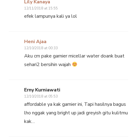
Lily Kanaya
12/11/2018 at 15:55
efek lampunya kali ya lol
Heni Ajaa
12/10/2018 at 00:33
Aku cm pake garnier micellar water doank buat
sehari2 bersihin wajah
Erny Kurniawati
12/10/2018 at 05:53
affordable ya kak garnier ini, Tapi hasilnya bagus
lho nggak yang bright up jadi greyish gitu kulitmu
kak…