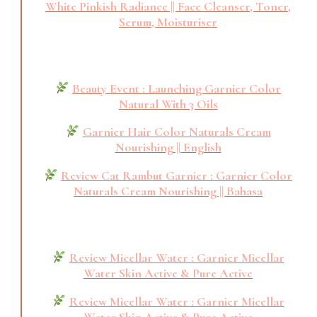
White Pinkish Radiance || Face Cleanser, Toner,
Serum, Moisturiser
Beauty Event : Launching Garnier Color
Natural With 3 Oils
Garnier Hair Color Naturals Cream
Nourishing || English
Review Cat Rambut Garnier : Garnier Color
Naturals Cream Nourishing || Bahasa
Review Micellar Water : Garnier Micellar
Water Skin Active & Pure Active
Review Micellar Water : Garnier Micellar