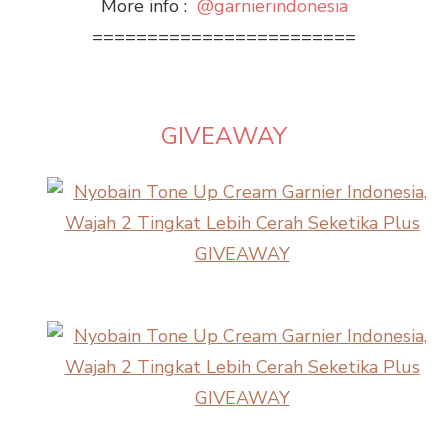
More info :
@garnierindonesia
========================
GIVEAWAY