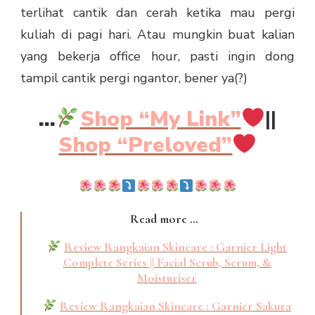
terlihat cantik dan cerah ketika mau pergi
kuliah di pagi hari. Atau mungkin buat kalian
yang bekerja office hour, pasti ingin dong
tampil cantik pergi ngantor, bener ya(?)
…
Shop “My Link”
||
Shop “Preloved”
Read more …
Review Rangkaian Skincare : Garnier Light
Complete Series || Facial Scrub, Serum, &
Moisturiser
Review Rangkaian Skincare : Garnier Sakura