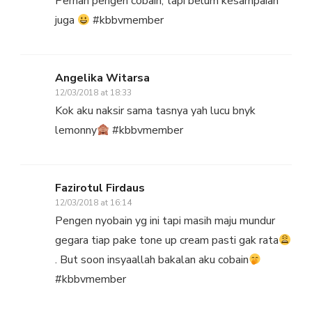
Pernah pengen cobain, tapi belum kesampaian
juga
#kbbvmember
Angelika Witarsa
12/03/2018 at 18:33
Kok aku naksir sama tasnya yah lucu bnyk
lemonny
#kbbvmember
Fazirotul Firdaus
12/03/2018 at 16:14
Pengen nyobain yg ini tapi masih maju mundur
gegara tiap pake tone up cream pasti gak rata
. But soon insyaallah bakalan aku cobain
#kbbvmember