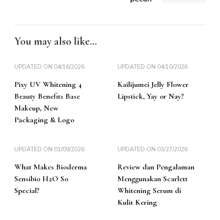
You may also like...
UPDATED ON
04/16/2026
UPDATED ON
04/10/2026
Pixy UV Whitening 4
Kailijumei Jelly Flower
Beauty Benefits Base
Lipstick, Yay or Nay?
Makeup, New
Packaging & Logo
UPDATED ON
01/09/2026
UPDATED ON
03/27/2026
What Makes Bioderma
Review dan Pengalaman
Sensibio H2O So
Menggunakan Scarlett
Special?
Whitening Serum di
Kulit Kering