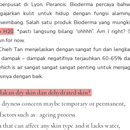
berpusat di Lyon, Perancis. Bioderma percaya bah
gajarkan kulit untuk hidup dengan fungsi alamin
n seimbang. Salah satu produk Bioderma yang mungk
o H20
. *pasti langsung bilang: “ohhhh”. Am I right? 
wn for now.
 Chieh Tan menjelaskan dengan sangat fun dan lengk
r dampak – dampak negatifnya terjauhkan. 60-65% da
hich is air sangat sangat sangat penting untuk menja
sinya dengan baik.
kan dry skin dan dehydrated skin?
ils, dryness concern maybe temporary or permanent,
factors such as : ageing process.
 that can affect any skin type and it lacks water,