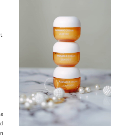
t
as
nd
an