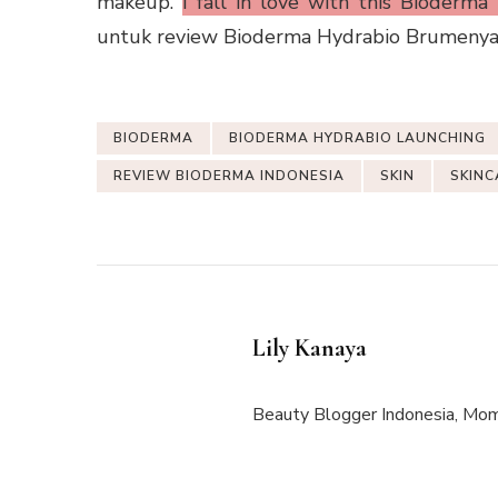
makeup.
I fall in love with this Bioderm
untuk review Bioderma Hydrabio Brumenya
BIODERMA
BIODERMA HYDRABIO LAUNCHING
REVIEW BIODERMA INDONESIA
SKIN
SKINC
Lily Kanaya
Beauty Blogger Indonesia, Mom