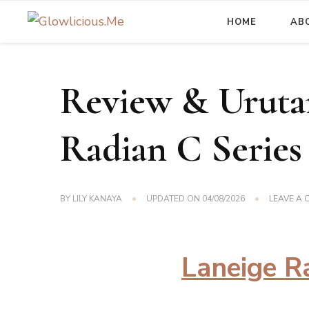
HOME
AB
A Beauty Escape Playground
Glowlicious.Me
Review & Uruta
Radian C Series 
BY
LILY KANAYA
UPDATED ON
04/08/2026
LEAVE A
Laneige R