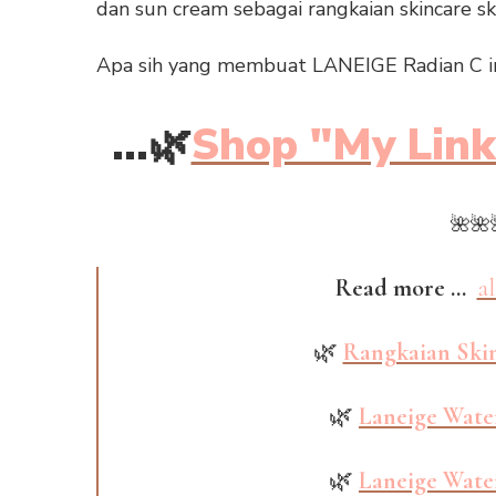
dan sun cream sebagai rangkaian skincare ski
Apa sih yang membuat LANEIGE Radian C ini
...
🌿
Shop "My Link
🌺🌺
Read more ...
al
🌿
Rangkaian Ski
🌿
Laneige Wate
🌿
Laneige Wate