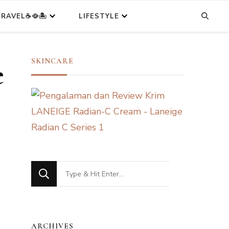
RAVEL☕🥘🏝️
LIFESTYLE
SKINCARE
e
Looking
for
Something?
ARCHIVES