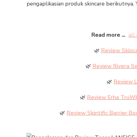
pengaplikasian produk skincare berikutnya. 
Read more ...
all
🌿
Review Skinca
🌿
Review Rivera S
🌿
Review L
🌿
Review Erha TruWhi
🌿
Review Skintific Barrier Boo