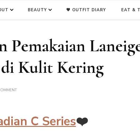
OUT
BEAUTY
🖤 OUTFIT DIARY
EAT & T
n Pemakaian Laneig
di Kulit Kering
ON
 COMMENT
REVIEW
&
URUTAN
PEMAKAIAN
adian C Series
❤️
LANEIGE
RADIAN
C
SERIES
DI