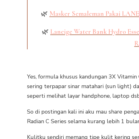
🌿
Masker Semaleman Pakai LAN
🌿
Laneige Water Bank Hydro Esse
R
Yes, formula khusus kandungan 3X Vitamin 
sering terpapar sinar matahari (sun light) dan
seperti melihat layar handphone, laptop ds
So di postingan kali ini aku mau share pe
Radian C Series selama kurang lebih 1 bulan 
Kulitku sendiri memang tipe kulit kering sens