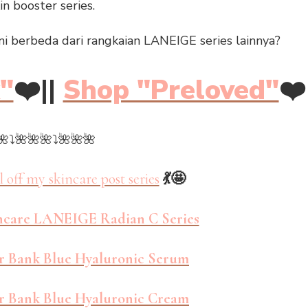
n booster series.
 berbeda dari rangkaian LANEIGE series lainnya?
"
❤️||
Shop "Preloved"
❤️
🌺⤵🌺🌺🌺⤵🌺🌺🌺
l off my skincare post series
💃🤩
ncare LANEIGE Radian C Series
r Bank Blue Hyaluronic Serum
r Bank Blue Hyaluronic Cream