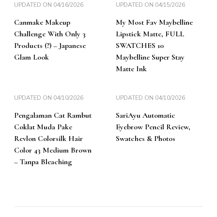
UPDATED ON
04/16/2026
UPDATED ON
04/15/2026
Canmake Makeup
My Most Fav Maybelline
Challenge With Only 3
Lipstick Matte, FULL
Products (?) – Japanese
SWATCHES 10
Glam Look
Maybelline Super Stay
Matte Ink
UPDATED ON
04/10/2026
UPDATED ON
04/10/2026
Pengalaman Cat Rambut
SariAyu Automatic
Coklat Muda Pake
Eyebrow Pencil Review,
Revlon Colorsilk Hair
Swatches & Photos
Color 43 Medium Brown
– Tanpa Bleaching