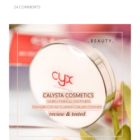
ON
24 COMMENTS
WAKTU
MAKEUP
JADI
PRAKTIS
DENGAN
CYX
AIR
CUSHION
CALYSTA
COSMETICS