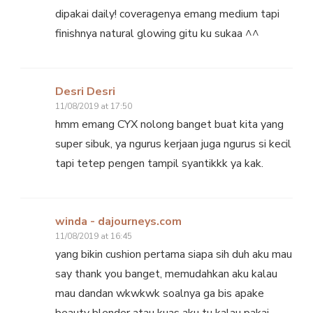
dipakai daily! coveragenya emang medium tapi
finishnya natural glowing gitu ku sukaa ^^
Desri Desri
11/08/2019 at 17:50
hmm emang CYX nolong banget buat kita yang
super sibuk, ya ngurus kerjaan juga ngurus si kecil
tapi tetep pengen tampil syantikkk ya kak.
winda - dajourneys.com
11/08/2019 at 16:45
yang bikin cushion pertama siapa sih duh aku mau
say thank you banget, memudahkan aku kalau
mau dandan wkwkwk soalnya ga bis apake