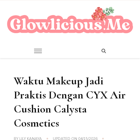
A Beauty Escape Playground
Glowlicious.Me
Waktu Makeup Jadi
Praktis Dengan CYX Air
Cushion Calysta
Cosmetics
BY
LILY KANAYA
UPDATED ON
04/15/2026