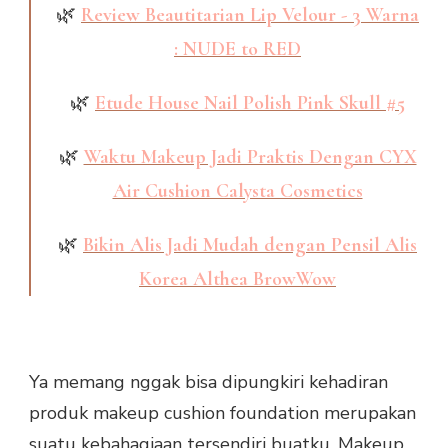
🌿
Review Beautitarian Lip Velour - 3 Warna
: NUDE to RED
🌿
Etude House Nail Polish Pink Skull #5
🌿
Waktu Makeup Jadi Praktis Dengan CYX
Air Cushion Calysta Cosmetics
🌿
Bikin Alis Jadi Mudah dengan Pensil Alis
Korea Althea BrowWow
Ya memang nggak bisa dipungkiri kehadiran
produk makeup cushion foundation merupakan
suatu kebahagiaan tersendiri buatku. Makeup