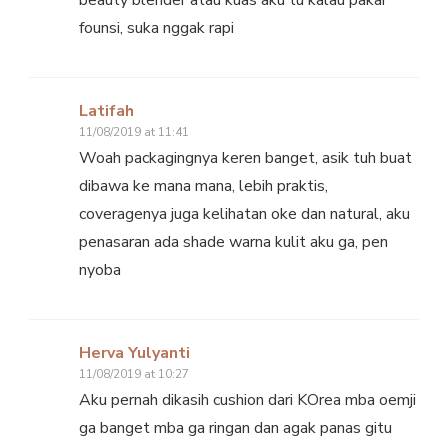
beauty blender atau kuas aku tu kalau pakai
founsi, suka nggak rapi
Latifah
11/08/2019 at 11:41
Woah packagingnya keren banget, asik tuh buat
dibawa ke mana mana, lebih praktis,
coveragenya juga kelihatan oke dan natural, aku
penasaran ada shade warna kulit aku ga, pen
nyoba
Herva Yulyanti
11/08/2019 at 10:27
Aku pernah dikasih cushion dari KOrea mba oemji
ga banget mba ga ringan dan agak panas gitu