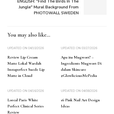
ENGLISH: "Find The Birds In The
Jungle" Mural Background From
PHOTOWALL SWEDEN
You may also like...
UPDATED ON
04/10/2026
UPDATED ON
03/27/2026
Review Lip Cream
Apa itu Mugwort? –
Matte Lokal Wardah
Ingredients Mugwort Di
Instaperfect Suede Lip
dalam Skincare
Matte in Cloud
#GlowliciousMePedia
UPDATED ON
04/16/2026
UPDATED ON
04/08/2026
Loreal Paris White
16 Pink Nail Art Design
Perfect Clinical Series
Ideas
Review