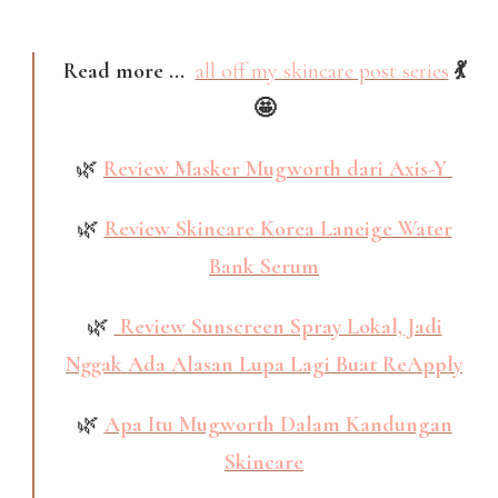
Read more ...
all off my skincare post series
💃
🤩
🌿
Review Masker Mugworth dari Axis-Y
🌿
Review Skincare Korea Laneige Water
Bank Serum
🌿
Review Sunscreen Spray Lokal, Jadi
Nggak Ada Alasan Lupa Lagi Buat ReApply
🌿
Apa Itu Mugworth Dalam Kandungan
Skincare