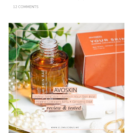
ON
12 COMMENTS
AVOSKIN
YOUR
SKIN
BAE
MARINE
COLLAGEN
1012
+
GINSENG
ROOT
|
REVIEW
&
TESTED