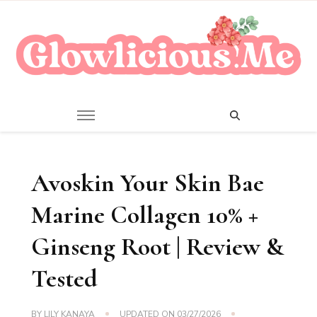
A Beauty Escape Playground
Glowlicious.Me
Avoskin Your Skin Bae
Marine Collagen 10% +
Ginseng Root | Review &
Tested
BY
LILY KANAYA
UPDATED ON
03/27/2026