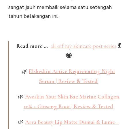
sangat jauh membaik selama satu setengah
tahun belakangan ini.
Read more ...
all off my skincare post series
💃
🤩
🌿
Elsheskin Active Rejuvenating Night
Serum | Review & Tested
🌿
Avoskin Your Skin Bae Marine Collagen
10% + Ginseng Root | Review & Tested
🌿
Arra Beauty Lip Matte Dumai & Lume –