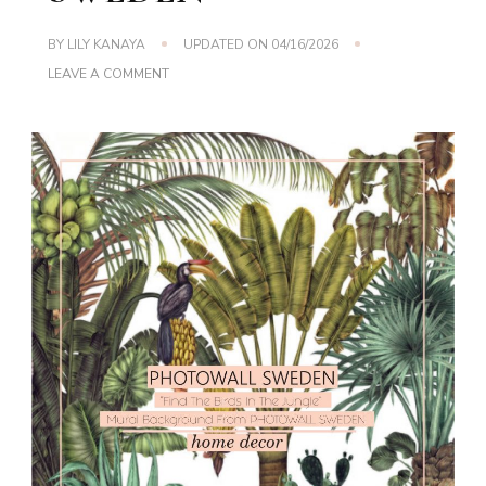
BY
LILY KANAYA
UPDATED ON
04/16/2026
ON
LEAVE A COMMENT
BAHASA:
“FIND
THE
BIRDS
IN
THE
JUNGLE”
MURAL
BACKGROUND
FROM
PHOTOWALL
SWEDEN