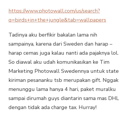
https://www.photowall.com/us/search?
q=birds+in+the+jungle&tab=wallpapers
Tadinya aku berfikir bakalan lama nih
sampainya, karena dari Sweden dan harap –
harap cemas juga kalau nanti ada pajaknya lol.
So diawal aku udah komunikasikan ke Tim
Marketing Photowall Swedennya untuk state
kiriman pesananku tsb merupakan gift. Nggak
menunggu lama hanya 4 hari, paket muralku
sampai dirumah guys diantarin sama mas DHL
dengan tidak ada charge tax. Hurray!