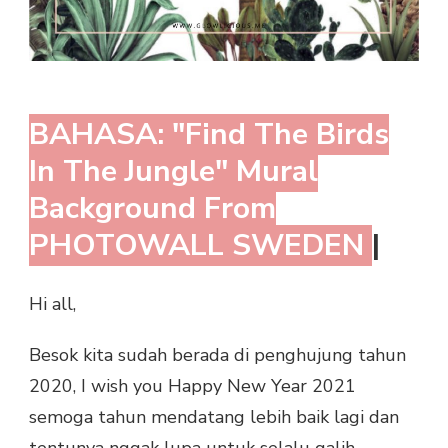
BAHASA: "Find The Birds
In The Jungle" Mural
Background From
PHOTOWALL SWEDEN
|
Hi all,
Besok kita sudah berada di penghujung tahun
2020, I wish you Happy New Year 2021
semoga tahun mendatang lebih baik lagi dan
tentunya nggak lupa untuk selalu galih