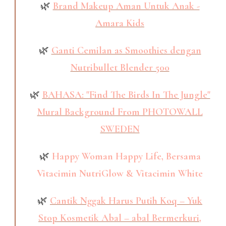
🌿
Brand Makeup Aman Untuk Anak -
Amara Kids
🌿
Ganti Cemilan as Smoothies dengan
Nutribullet Blender 500
🌿
BAHASA: "Find The Birds In The Jungle"
Mural Background From PHOTOWALL
SWEDEN
🌿
Happy Woman Happy Life, Bersama
Vitacimin NutriGlow & Vitacimin White
🌿
Cantik Nggak Harus Putih Koq – Yuk
Stop Kosmetik Abal – abal Bermerkuri,