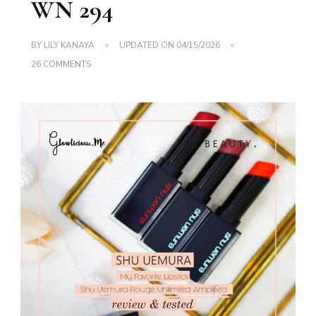
WN 294
BY
LILY KANAYA
UPDATED ON
04/15/2026
ON
26 COMMENTS
SHU
UEMURA
ROUGE
UNLIMITED
AMPLIFIED
MATTE
FULL
SWATCHES
–
M
BR
775,
M
OR
550,
AM
WN
294