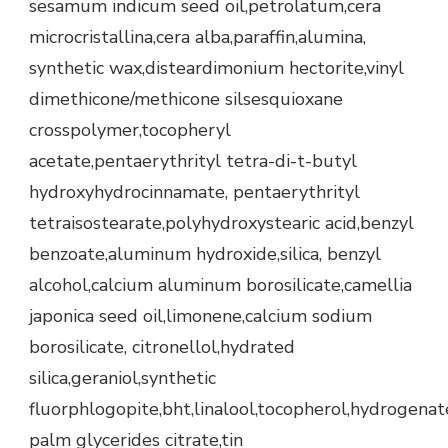
sesamum indicum seed oil,petrolatum,cera
microcristallina,cera alba,paraffin,alumina,
synthetic wax,disteardimonium hectorite,vinyl
dimethicone/methicone silsesquioxane
crosspolymer,tocopheryl
acetate,pentaerythrityl tetra-di-t-butyl
hydroxyhydrocinnamate, pentaerythrityl
tetraisostearate,polyhydroxystearic acid,benzyl
benzoate,aluminum hydroxide,silica, benzyl
alcohol,calcium aluminum borosilicate,camellia
japonica seed oil,limonene,calcium sodium
borosilicate, citronellol,hydrated
silica,geraniol,synthetic
fluorphlogopite,bht,linalool,tocopherol,hydrogena
palm glycerides citrate,tin