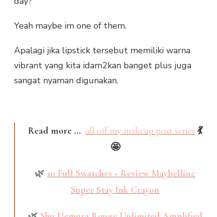
day?
Yeah maybe im one of them.
Apalagi jika lipstick tersebut memiliki warna
vibrant yang kita idam2kan banget plus juga
sangat nyaman digunakan.
Read more ...
all off my makeup post series
💃
🤩
🌿
10 Full Swatches + Review Maybelline
Super Stay Ink Crayon
🌿
Shu Uemura Rouge Unlimited Amplified