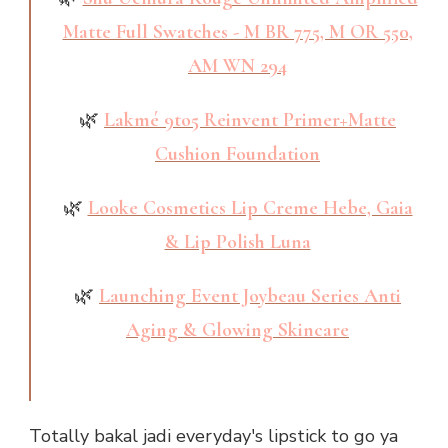
Matte Full Swatches - M BR 775, M OR 550,
AM WN 294
🌿
Lakmé 9to5 Reinvent Primer+Matte
Cushion Foundation
🌿
Looke Cosmetics Lip Creme Hebe, Gaia
& Lip Polish Luna
🌿
Launching Event Joybeau Series Anti
Aging & Glowing Skincare
Totally bakal jadi everyday's lipstick to go ya