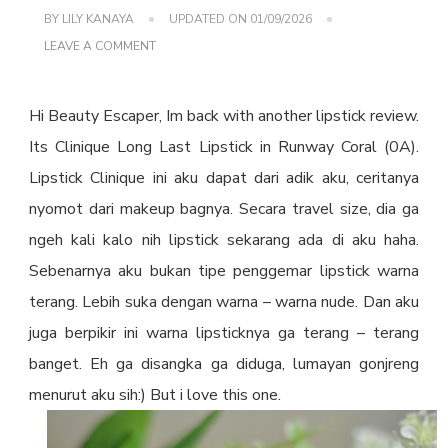
BY
LILY KANAYA
UPDATED ON
01/09/2026
ON
LEAVE A COMMENT
CLINIQUE
LONG
LAST
Hi Beauty Escaper, Im back with another lipstick review.
LIPSTICK
IN
Its Clinique Long Last Lipstick in Runway Coral (0A).
RUNWAY
CORAL
Lipstick Clinique ini aku dapat dari adik aku, ceritanya
REVIEW,
SWATCHES
nyomot dari makeup bagnya. Secara travel size, dia ga
&
PHOTOS
ngeh kali kalo nih lipstick sekarang ada di aku haha.
Sebenarnya aku bukan tipe penggemar lipstick warna
terang. Lebih suka dengan warna – warna nude. Dan aku
juga berpikir ini warna lipsticknya ga terang – terang
banget. Eh ga disangka ga diduga, lumayan gonjreng
menurut aku sih:) But i love this one.