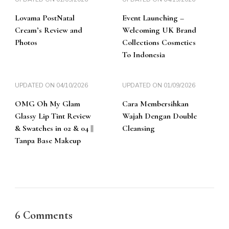
Lovama PostNatal
Event Launching –
Cream’s Review and
Welcoming UK Brand
Photos
Collections Cosmetics
To Indonesia
UPDATED ON
04/10/2026
UPDATED ON
01/09/2026
OMG Oh My Glam
Cara Membersihkan
Glassy Lip Tint Review
Wajah Dengan Double
& Swatches in 02 & 04 ||
Cleansing
Tanpa Base Makeup
6 Comments