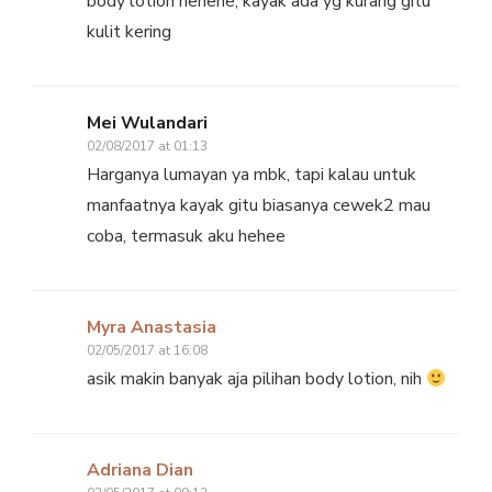
body lotion hehehe, kayak ada yg kurang gitu
kulit kering
Mei Wulandari
02/08/2017 at 01:13
Harganya lumayan ya mbk, tapi kalau untuk
manfaatnya kayak gitu biasanya cewek2 mau
coba, termasuk aku hehee
Myra Anastasia
02/05/2017 at 16:08
asik makin banyak aja pilihan body lotion, nih
Adriana Dian