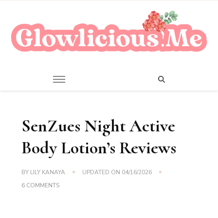
A Beauty Escape Playground
Glowlicious.Me
SenZues Night Active
Body Lotion’s Reviews
BY
LILY KANAYA
UPDATED ON
04/16/2026
ON
6 COMMENTS
SENZUES
NIGHT
ACTIVE
BODY