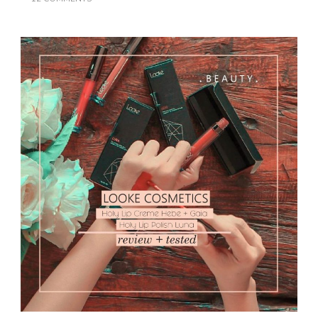
LOOKE
COSMETICS
LIP
CREME
HEBE,
GAIA
&
LIP
POLISH
LUNA