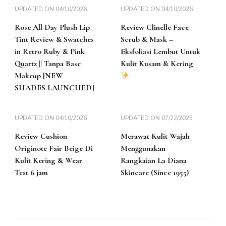
UPDATED ON
04/10/2026
UPDATED ON
04/10/2026
Rose All Day Plush Lip
Review Clinelle Face
Tint Review & Swatches
Scrub & Mask –
in Retro Ruby & Pink
Eksfoliasi Lembut Untuk
Quartz || Tanpa Base
Kulit Kusam & Kering
Makeup [NEW
SHADES LAUNCHED]
UPDATED ON
04/10/2026
UPDATED ON
07/22/2025
Review Cushion
Merawat Kulit Wajah
Originote Fair Beige Di
Menggunakan
Kulit Kering & Wear
Rangkaian La Diana
Test 6 jam
Skincare (Since 1955)