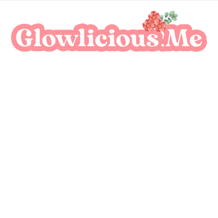
A Beauty Escape Playground
Glowlicious.Me