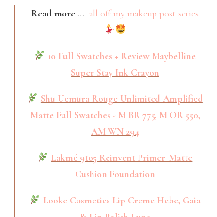
Read more ...
all off my makeup post series
10 Full Swatches + Review Maybelline
Super Stay Ink Crayon
Shu Uemura Rouge Unlimited Amplified
Matte Full Swatches - M BR 775, M OR 550,
AM WN 294
Lakmé 9to5 Reinvent Primer+Matte
Cushion Foundation
Looke Cosmetics Lip Creme Hebe, Gaia
& Lip Polish Luna