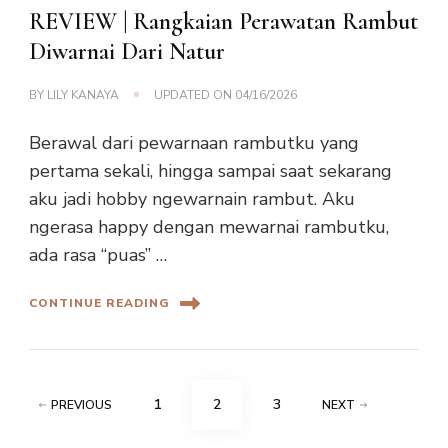
REVIEW | Rangkaian Perawatan Rambut
Diwarnai Dari Natur
BY
LILY KANAYA
UPDATED ON
04/16/2026
Berawal dari pewarnaan rambutku yang
pertama sekali, hingga sampai saat sekarang
aku jadi hobby ngewarnain rambut. Aku
ngerasa happy dengan mewarnai rambutku,
ada rasa “puas” …
CONTINUE READING
Posts
PAGE
PAGE
PAGE
1
2
3
PREVIOUS
NEXT
navigation