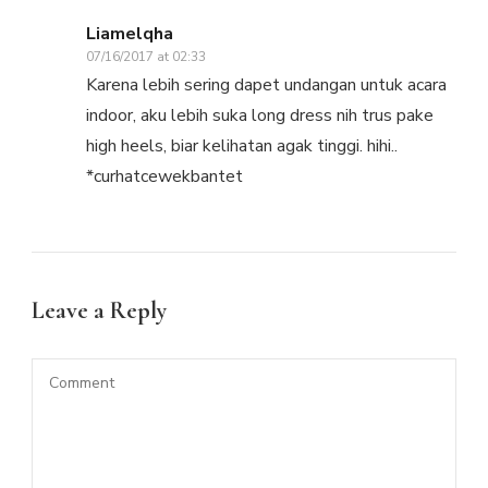
Liamelqha
07/16/2017 at 02:33
Karena lebih sering dapet undangan untuk acara
indoor, aku lebih suka long dress nih trus pake
high heels, biar kelihatan agak tinggi. hihi..
*curhatcewekbantet
Leave a Reply