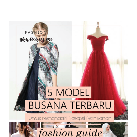
MODEL
BUSANA
TERBARU
UNTUK
MENGHADIRI
RESEPSI
PERNIKAHAN