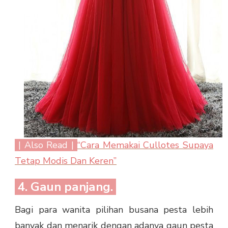
| Also Read |
“Cara Memakai Cullotes Supaya
Tetap Modis Dan Keren”
4. Gaun panjang.
Bagi para wanita pilihan busana pesta lebih
banyak dan menarik dengan adanya gaun pesta