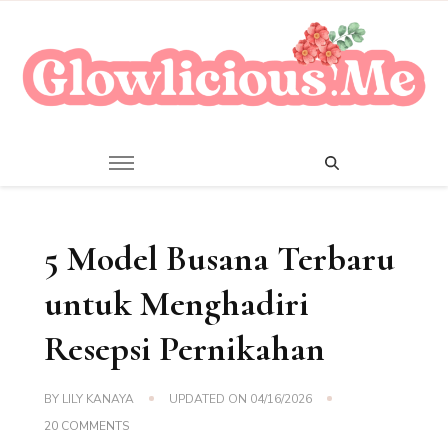
A Beauty Escape Playground
Glowlicious.Me
5 Model Busana Terbaru
untuk Menghadiri
Resepsi Pernikahan
BY
LILY KANAYA
UPDATED ON
04/16/2026
ON
20 COMMENTS
5