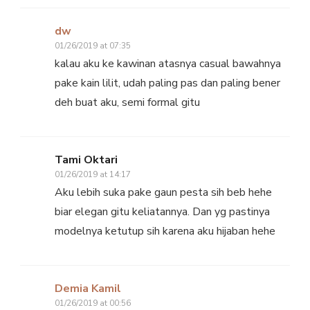
dw
01/26/2019 at 07:35
kalau aku ke kawinan atasnya casual bawahnya
pake kain lilit, udah paling pas dan paling bener
deh buat aku, semi formal gitu
Tami Oktari
01/26/2019 at 14:17
Aku lebih suka pake gaun pesta sih beb hehe
biar elegan gitu keliatannya. Dan yg pastinya
modelnya ketutup sih karena aku hijaban hehe
Demia Kamil
01/26/2019 at 00:56