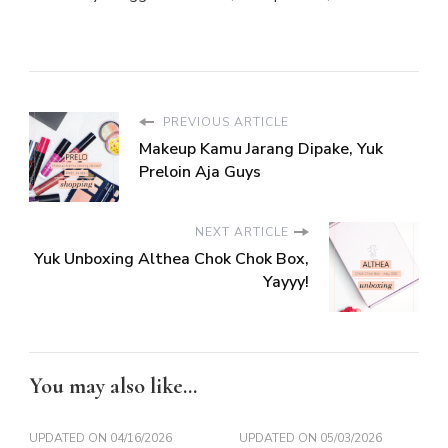
PREVIOUS ARTICLE
Makeup Kamu Jarang Dipake, Yuk
Preloin Aja Guys
NEXT ARTICLE
Yuk Unboxing Althea Chok Chok Box,
Yayyy!
You may also like...
UPDATED ON
04/16/2026
UPDATED ON
05/03/2026