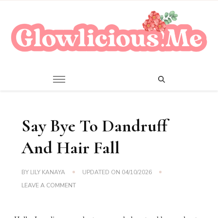
A Beauty Escape Playground
Glowlicious.Me
Say Bye To Dandruff
And Hair Fall
BY
LILY KANAYA
UPDATED ON
04/10/2026
ON
LEAVE A COMMENT
SAY
BYE
TO
DANDRUFF