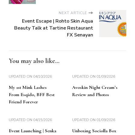
NEXT ARTICLE
Event Escape | Rohto Skin Aqua
Beauty Talk at Tartine Restaurant
FX Senayan
You may also like...
UPDATED ON
04/10/2026
UPDATED ON
01/09/2026
My 1st Mink Lashes
Avoskin Night Cream’s
From Esqido, BFF Best
Review and Photos
Friend Forever
UPDATED ON
04/15/2026
UPDATED ON
01/09/2026
Event Launching | Senka
Unboxing Sociolla Box