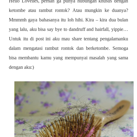
Hello Lovelies, pernah ga punya hubungan khusus dengan
AND
ketombe atau rambut rontok? Atau mungkin ke duanya?
HAIR
FALL
Mmmmh gaya bahasanya itu loh hihi. Kira – kira dua bulan
yang lalu, aku bisa say bye to dandruff and hairfall, yippie…
Untuk itu di post ini aku mau share tentang pengalamanku
dalam mengatasi rambut rontok dan berketombe. Semoga
bisa membantu kamu yang mempunyai masalah yang sama
dengan aku:)