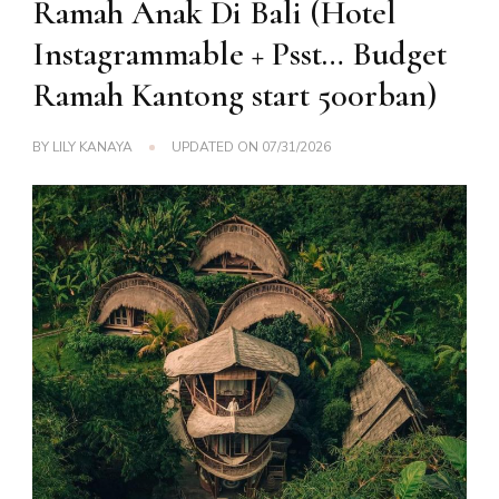
Ramah Anak Di Bali (Hotel
Instagrammable + Psst… Budget
Ramah Kantong start 500rban)
BY
LILY KANAYA
UPDATED ON
07/31/2026