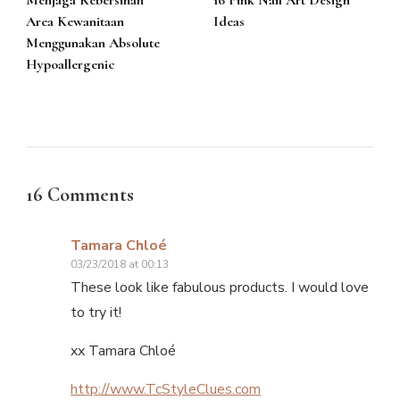
Menjaga Kebersihan
16 Pink Nail Art Design
Area Kewanitaan
Ideas
Menggunakan Absolute
Hypoallergenic
16 Comments
Tamara Chloé
03/23/2018 at 00:13
These look like fabulous products. I would love
to try it!
xx Tamara Chloé
http://www.TcStyleClues.com