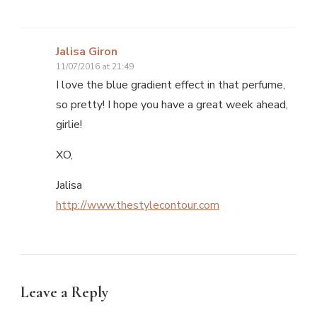
Jalisa Giron
11/07/2016 at 21:49
I love the blue gradient effect in that perfume,
so pretty! I hope you have a great week ahead,
girlie!
XO,
Jalisa
http://www.thestylecontour.com
Leave a Reply