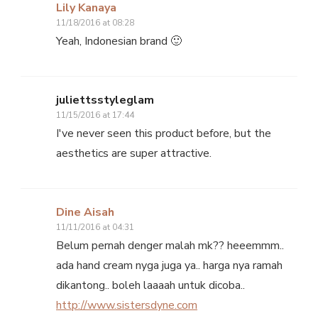
Lily Kanaya
11/18/2016 at 08:28
Yeah, Indonesian brand 🙂
juliettsstyleglam
11/15/2016 at 17:44
I've never seen this product before, but the
aesthetics are super attractive.
Dine Aisah
11/11/2016 at 04:31
Belum pernah denger malah mk?? heeemmm..
ada hand cream nyga juga ya.. harga nya ramah
dikantong.. boleh laaaah untuk dicoba..
http://www.sistersdyne.com