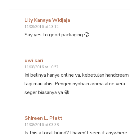
Lily Kanaya Widjaja
11/09/2016 at 13:12
Say yes to good packaging 🙂
dwi sari
11/08/2016 at 10:57
Ini belinya hanya online ya, kebetulan handcream
lagi mau abis. Pengen nyobain aroma aloe vera
seger biasanya ya 😀
Shireen L. Platt
11/08/2016 at 03:38
Is this a local brand? I haven't seen it anywhere