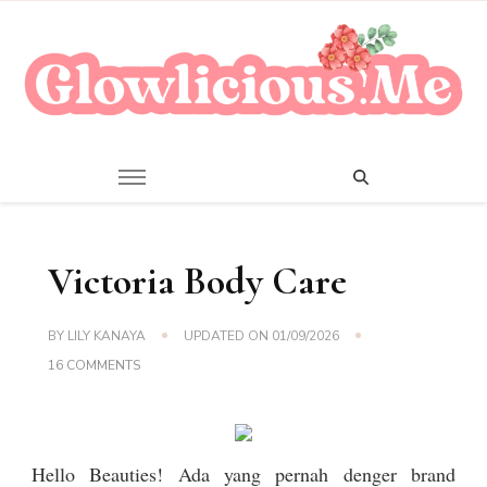
A Beauty Escape Playground
Glowlicious.Me
Victoria Body Care
BY
LILY KANAYA
UPDATED ON
01/09/2026
ON
16 COMMENTS
VICTORIA
BODY
CARE
Hello Beauties! Ada yang pernah denger brand