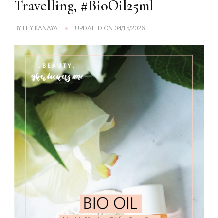
Travelling, #BioOil25ml
BY
LILY KANAYA
UPDATED ON
04/16/2026