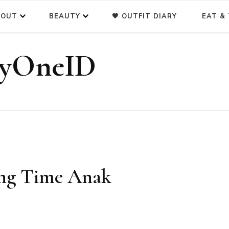
BOUT
BEAUTY
🖤 OUTFIT DIARY
EAT & 
pyOneID
ing Time Anak