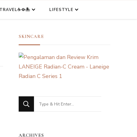
TRAVEL☕🥘🏝️
LIFESTYLE
SKINCARE
Looking
for
Something?
ARCHIVES