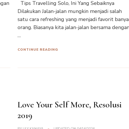
ngan
Tips Travelling Solo, Ini Yang Sebaiknya
Dilakukan Jalan-jalan mungkin menjadi salah
satu cara refreshing yang menjadi favorit banya
orang. Biasanya kita jalan-jalan bersama denga
…
CONTINUE READING
Love Your Self More, Resolusi
2019
BY
LILY KANAYA
UPDATED ON
04/16/2026