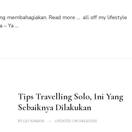
ing membahagiakan. Read more … all off my lifestyle
a – Ya …
Tips Travelling Solo, Ini Yang
Sebaiknya Dilakukan
BY
LILY KANAYA
UPDATED ON
04/16/2026