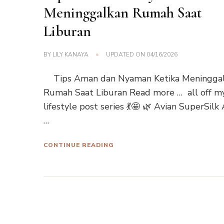
Meninggalkan Rumah Saat
Liburan
BY
LILY KANAYA
UPDATED ON
04/16/2026
Tips Aman dan Nyaman Ketika Meningga
Rumah Saat Liburan Read more … all off m
lifestyle post series 💃🤩 🌿 Avian SuperSilk 
…
CONTINUE READING