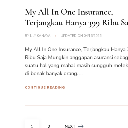
My All In One Insurance,
Terjangkau Hanya 399 Ribu Sa
BY
LILY KANAYA
UPDATED ON
04/16/2026
My All In One Insurance, Terjangkau Hanya
Ribu Saja Mungkin anggapan asuransi sebag
suatu hal yang mahal masih sungguh melek
di benak banyak orang. …
CONTINUE READING
Posts
PAGE
PAGE
1
2
NEXT