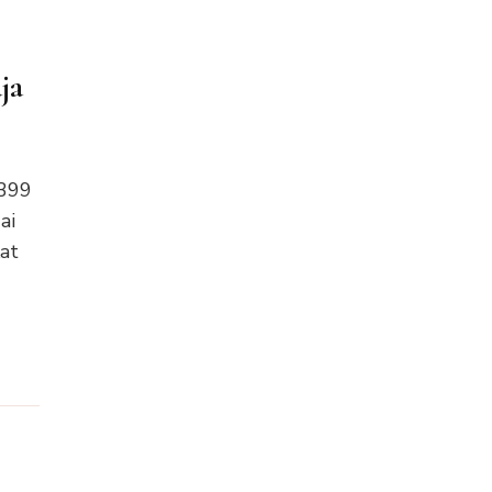
ja
 399
ai
at