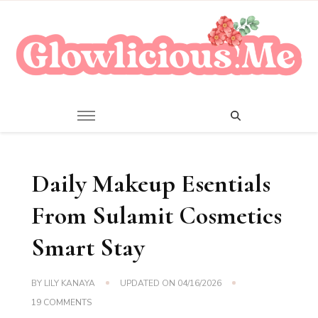
A Beauty Escape Playground
Glowlicious.Me
Daily Makeup Esentials
From Sulamit Cosmetics
Smart Stay
BY
LILY KANAYA
UPDATED ON
04/16/2026
ON
19 COMMENTS
DAILY