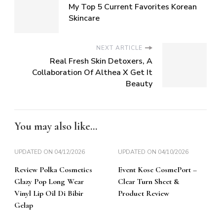
My Top 5 Current Favorites Korean
Skincare
NEXT ARTICLE
Real Fresh Skin Detoxers, A
Collaboration Of Althea X Get It
Beauty
You may also like...
UPDATED ON
04/12/2026
UPDATED ON
04/10/2026
Review Polka Cosmetics
Event Kose CosmePort –
Glazy Pop Long Wear
Clear Turn Sheet &
Vinyl Lip Oil Di Bibir
Product Review
Gelap