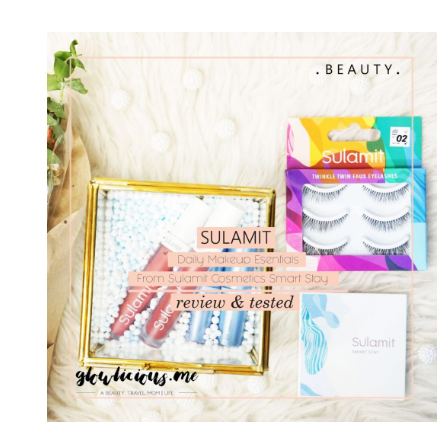
MAKEUP
ESENTIALS
FROM
SULAMIT
COSMETICS
SMART
STAY