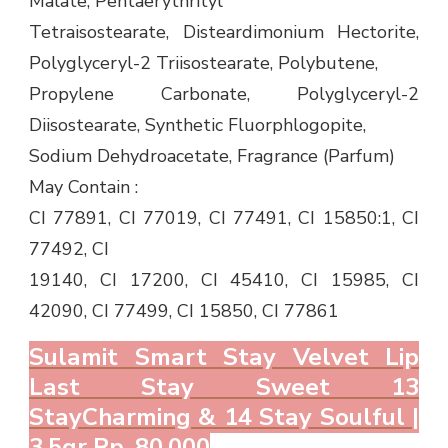
Malate, Pentaerythrityl
Tetraisostearate, Disteardimonium Hectorite,
Polyglyceryl-2 Triisostearate, Polybutene,
Propylene Carbonate, Polyglyceryl-2
Diisostearate, Synthetic Fluorphlogopite,
Sodium Dehydroacetate, Fragrance (Parfum)
May Contain :
CI 77891, CI 77019, CI 77491, CI 15850:1, CI
77492, CI
19140, CI 17200, CI 45410, CI 15985, CI
42090, CI 77499, CI 15850, CI 77861
Sulamit Smart Stay Velvet Lip
Last Stay Sweet 13
StayCharming & 14 Stay Soulful |
3,5gr Rp. 80.000