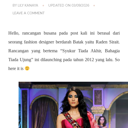
BY
LILY KANAYA
UPDATED ON
03/09/2026
ON
LEAVE A COMMENT
RADEN
SIRAIT
SYUKUR
TIADA
Hello, rancangan busana pada post kali ini berasal dari
AKHIR,
seorang fashion designer berdarah Batak yaitu Raden Sirait.
BAHAGIA
TIADA
Rancangan yang bertema “Syukur Tiada Akhir, Bahagia
UJUNG
2012
Tiada Ujung” ini dilaunching pada tahun 2012 yang lalu. So
COLLECTION
here it is