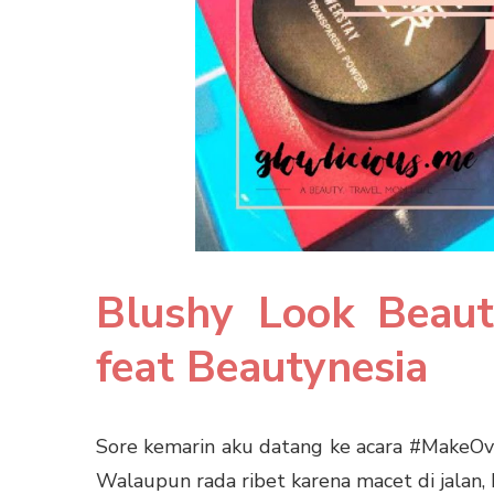
Blushy Look Beau
feat Beautynesia
Sore kemarin aku datang ke acara #MakeOv
Walaupun rada ribet karena macet di jalan