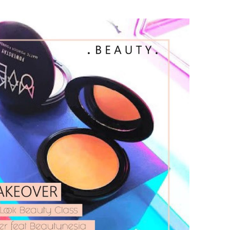
BLUSHY
LOOK
BEAUTY
CLASS
WITH
MAKE
OVER
FEAT
BEAUTYNESIA