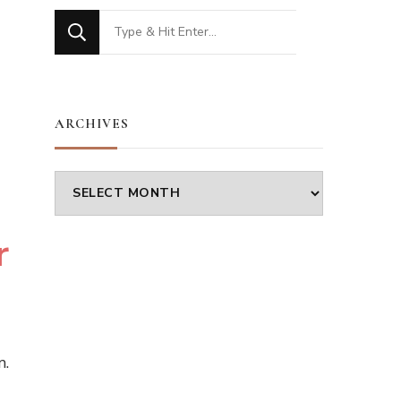
Looking
for
Something?
ARCHIVES
Archives
r
m.