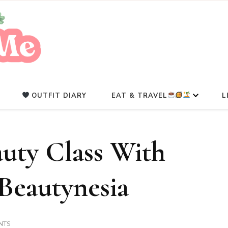
A Beauty Escape Playground
Glowlicious.Me
OUTFIT DIARY
EAT & TRAVEL
L
uty Class With
Beautynesia
ON
NTS