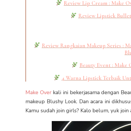
Review Lip Cream : Make O
Review Lipstick Bull
Review Rangkaian Makeup Series : Ma
Bl
Beauty Event : Make 
4 Warna Lipstick Terbaik Un
Make Over
kali ini bekerjasama dengan Be
makeup Blushy Look. Dan acara ini dikhusu
Kamu sudah join girls? Kalo belum, yuk join 