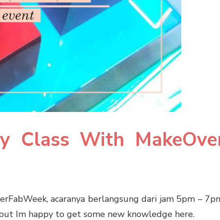
ty Class With MakeOve
erFabWeek, acaranya berlangsung dari jam 5pm – 7p
, but Im happy to get some new knowledge here.