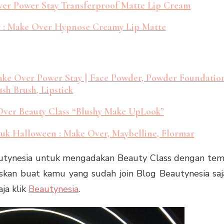
ver Power Stay Transferproof Matte Lip Cream
et : Make Over Hypnose Creamy Lip Matte
ke Over Power Stay || Face Powder, Powder Foundation
ush Brush, Lipstick
Over Beauty Class “Blushy Make UpLook”
tuk Halloween : Make Over, Maybelline, Flormar
autynesia untuk mengadakan Beauty Class dengan te
skan buat kamu yang sudah join Blog Beautynesia saj
aja klik
Beautynesia
.